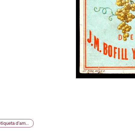
VINSEUM 13068 - colage d'etiquetes Manuel Rocamora [etiqueta d'ampolla], segle XIX