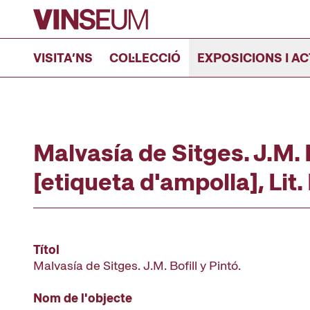
Anar al contingut
VISITA’NS
COL·LECCIÓ
EXPOSICIONS I AC
Malvasía de Sitges. J.M. B
[etiqueta d'ampolla], Lit.
Títol
Malvasía de Sitges. J.M. Bofill y Pintó.
Nom de l'objecte