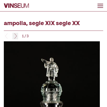
Anar al contingut
ampolla, segle XIX segle XX
1
/
3