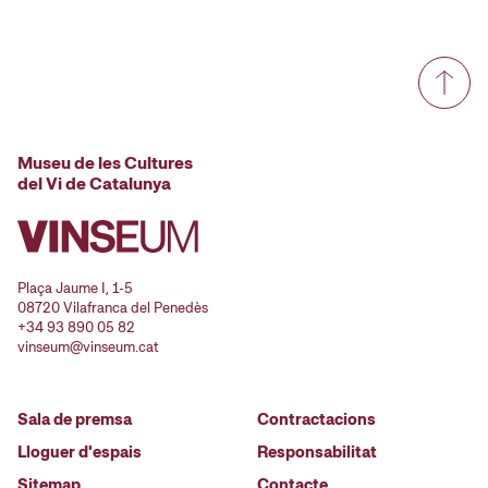
Museu de les Cultures
del Vi de Catalunya
Plaça Jaume I, 1-5
08720 Vilafranca del Penedès
+34 93 890 05 82
vinseum@vinseum.cat
Sala de premsa
Contractacions
Lloguer d'espais
Responsabilitat
Sitemap
Contacte