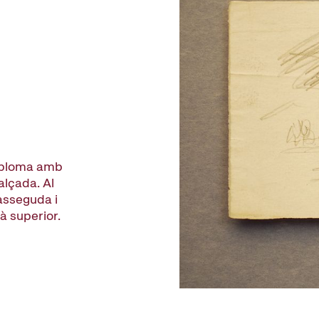
b ploma amb
alçada. Al
asseguda i
à superior.