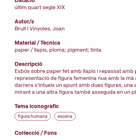
Datació
últim quart segle XIX
Autor/s
Brull i Vinyoles, Joan
Material / Tècnica
paper / llapis, ploma; pigment; tinta
Descripció
Esbós sobre paper fet amb llapis i repassat am
representació de figura femenina nua amb la mà 
darrera s'intueix un apunt amb dues figures, una 
mirant a una altra figura també asseguda en un pl
Tema iconogràfic
figura humana
escena
·
Col·lecció / Fons