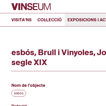
Anar al contingut
VISITA’NS
COL·LECCIÓ
EXPOSICIONS I AC
esbós, Brull i Vinyoles, J
segle XIX
Nom de l'objecte
esbós