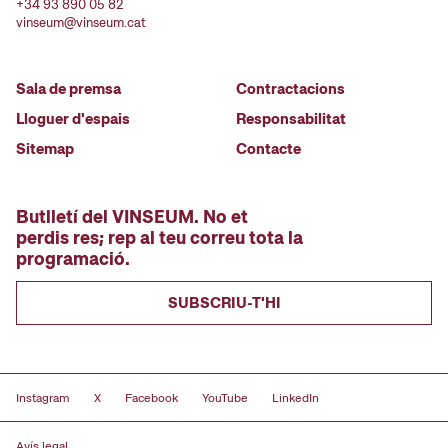
+34 93 890 05 82
vinseum@vinseum.cat
Sala de premsa
Contractacions
Lloguer d'espais
Responsabilitat
Sitemap
Contacte
Butlletí del VINSEUM. No et
perdis res; rep al teu correu tota la
programació.
SUBSCRIU-T'HI
Instagram
X
Facebook
YouTube
LinkedIn
Avís legal