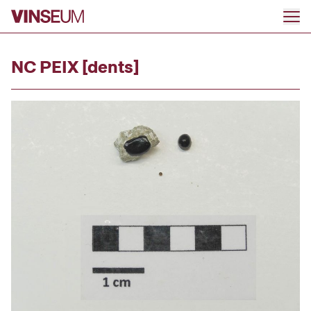
Anar al contingut
NC PEIX [dents]