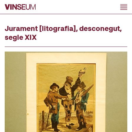
Anar al contingut
Jurament [litografia], desconegut,
segle XIX