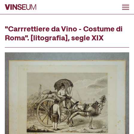
Anar al contingut
"Carrrettiere da Vino - Costume di
Roma". [litografia], segle XIX