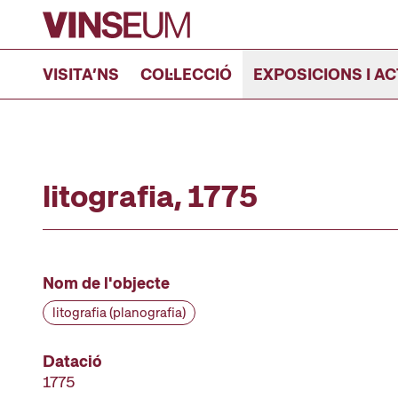
Anar al contingut
VISITA’NS
COL·LECCIÓ
EXPOSICIONS I AC
litografia, 1775
Nom de l'objecte
litografia (planografia)
Datació
1775