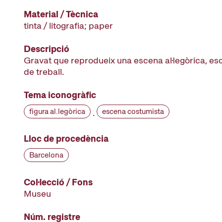
Material / Tècnica
tinta / litografia; paper
Descripció
Gravat que reprodueix una escena al·legòrica, es
de treball.
Tema iconogràfic
figura al.legòrica
escena costumista
·
Lloc de procedència
Barcelona
Col·lecció / Fons
Museu
Núm. registre