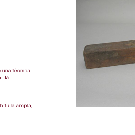
b una tècnica
i la
 fulla ampla,