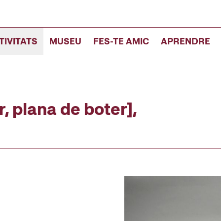
TIVITATS
MUSEU
FES-TE AMIC
APRENDRE
, plana de boter],