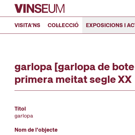
Anar al contingut
VISITA’NS
COL·LECCIÓ
EXPOSICIONS I AC
garlopa [garlopa de boter
primera meitat segle XX
Títol
garlopa
Nom de l'objecte