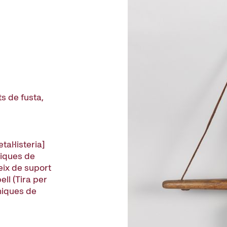
s de fusta,
tal·listeria]
cniques de
eix de suport
pell (Tira per
cniques de