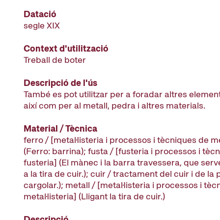
Datació
segle XIX
Context d'utilització
Treball de boter
Descripció de l'ús
També es pot utilitzar per a foradar altres element
així com per al metall, pedra i altres materials.
Material / Tècnica
ferro / [metal·listeria i processos i tècniques de me
(Ferro: barrina); fusta / [fusteria i processos i tè
fusteria] (El mànec i la barra travessera, que serv
a la tira de cuir.); cuir / tractament del cuir i de la 
cargolar.); metall / [metal·listeria i processos i tè
metal·listeria] (Lligant la tira de cuir.)
Descripció