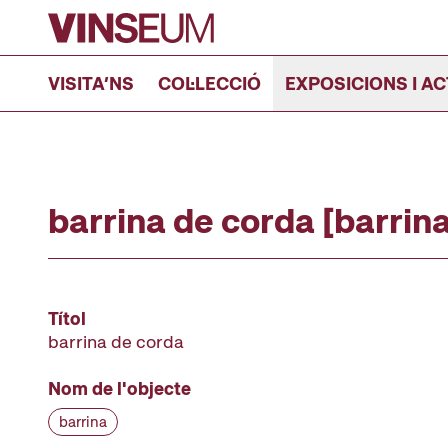
Anar al contingut
VISITA’NS
COL·LECCIÓ
EXPOSICIONS I AC
barrina de corda [barrina
Títol
barrina de corda
Nom de l'objecte
barrina