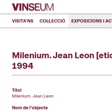
Anar al contingut
VISITA’NS
COL·LECCIÓ
EXPOSICIONS I AC
Milenium. Jean Leon [eti
1994
Títol
Milenium. Jean Leon
Nom de l'objecte