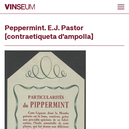
Anar al contingut
Peppermint. E.J. Pastor
[contraetiqueta d'ampolla]