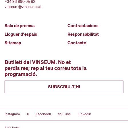
+34 93 890 05 82
vinseum@vinseum.cat
Sala de premsa
Contractacions
Lloguer d'espais
Responsabilitat
Sitemap
Contacte
Butlletí del VINSEUM. No et
perdis res; rep al teu correu tota la
programació.
SUBSCRIU-T'HI
Instagram
X
Facebook
YouTube
LinkedIn
Avís legal