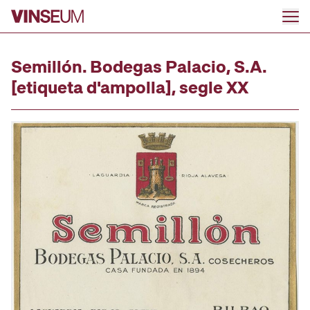
Anar al contingut
Semillón. Bodegas Palacio, S.A.
[etiqueta d'ampolla], segle XX