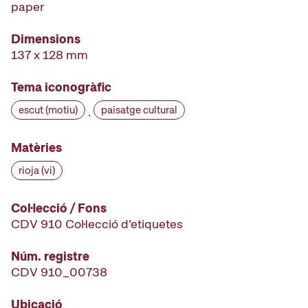
paper
Dimensions
137 x 128 mm
Tema iconogràfic
escut (motiu)
paisatge cultural
·
Matèries
rioja (vi)
Col·lecció / Fons
CDV 910 Col·lecció d’etiquetes
Núm. registre
CDV 910_00738
Ubicació