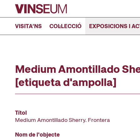
Anar al contingut
VISITA’NS
COL·LECCIÓ
EXPOSICIONS I AC
Medium Amontillado Sher
[etiqueta d'ampolla]
Títol
Medium Amontillado Sherry. Frontera
Nom de l'objecte