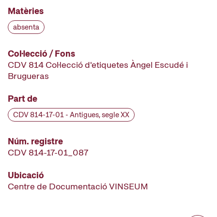
Matèries
absenta
Col·lecció / Fons
CDV 814 Col·lecció d'etiquetes Àngel Escudé i
Brugueras
Part de
CDV 814-17-01 - Antigues, segle XX
Núm. registre
CDV 814-17-01_087
Ubicació
Centre de Documentació VINSEUM