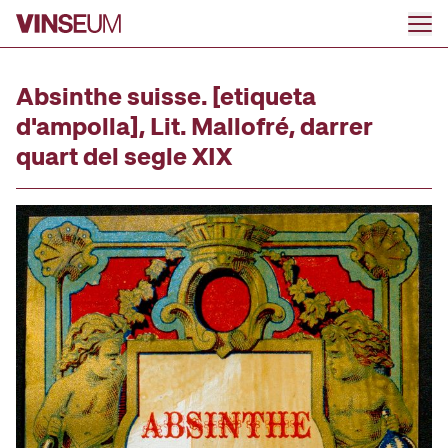
Anar al contingut
Absinthe suisse. [etiqueta
d'ampolla], Lit. Mallofré, darrer
quart del segle XIX