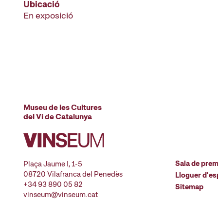
Ubicació
En exposició
Museu de les Cultures
del Vi de Catalunya
Sala de pre
Plaça Jaume I, 1-5
08720 Vilafranca del Penedès
Lloguer d'es
+34 93 890 05 82
Sitemap
vinseum@vinseum.cat