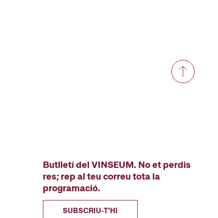
Butlletí del VINSEUM. No et perdis
res; rep al teu correu tota la
programació.
SUBSCRIU-T'HI