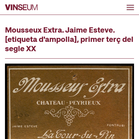
Anar al contingut
Mousseux Extra. Jaime Esteve.
[etiqueta d'ampolla], primer terç del
segle XX