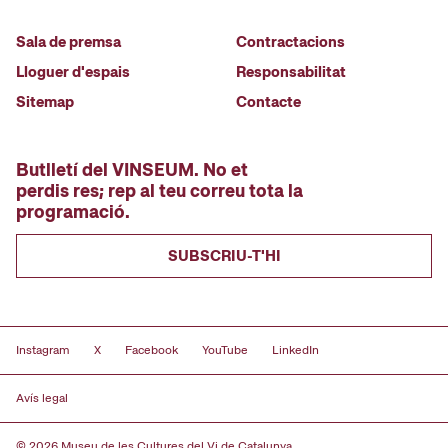
Sala de premsa
Contractacions
Lloguer d'espais
Responsabilitat
Sitemap
Contacte
Butlletí del VINSEUM. No et
perdis res; rep al teu correu tota la
programació.
SUBSCRIU-T'HI
Instagram
X
Facebook
YouTube
LinkedIn
Avís legal
© 2026 Museu de les Cultures del Vi de Catalunya