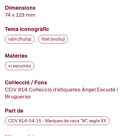
Dimensions
74 x 119 mm
Tema iconogràfic
raïm (fruita)
filet (motiu)
·
Matèries
vi escumós
Col·lecció / Fons
CDV 814 Col·lecció d'etiquetes Àngel Escudé i
Brugueras
Part de
CDV 814-04-15 - Marques de cava "M", segle XX