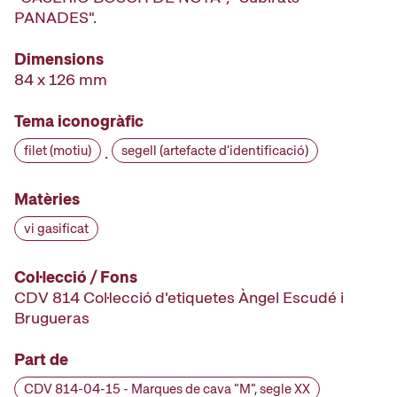
PANADES".
Dimensions
84 x 126 mm
Tema iconogràfic
filet (motiu)
segell (artefacte d'identificació)
·
Matèries
vi gasificat
Col·lecció / Fons
CDV 814 Col·lecció d'etiquetes Àngel Escudé i
Brugueras
Part de
CDV 814-04-15 - Marques de cava "M", segle XX