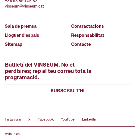
+34 93 890 05 82
vinseum@vinseum.cat
Sala de premsa
Contractacions
Lloguer d'espais
Responsabilitat
Sitemap
Contacte
Butlletí del VINSEUM. No et
perdis res; rep al teu correu tota la
programació.
SUBSCRIU-T'HI
Instagram
X
Facebook
YouTube
LinkedIn
Avís legal