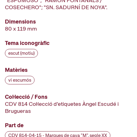
"ESPUMOSO"; "RAMÓN FONTANALS /
COSECHERO"; "SN. SADURNÍ DE NOYA".
Dimensions
80 x 119 mm
Tema iconogràfic
escut (motiu)
Matèries
vi escumós
Col·lecció / Fons
CDV 814 Col·lecció d'etiquetes Àngel Escudé i
Brugueras
Part de
CDV 814-04-15 - Marques de cava "M", segle XX