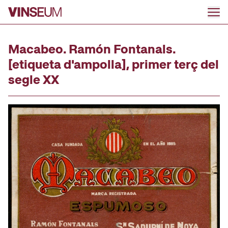
Anar al contingut
Macabeo. Ramón Fontanals.
[etiqueta d'ampolla], primer terç del
segle XX