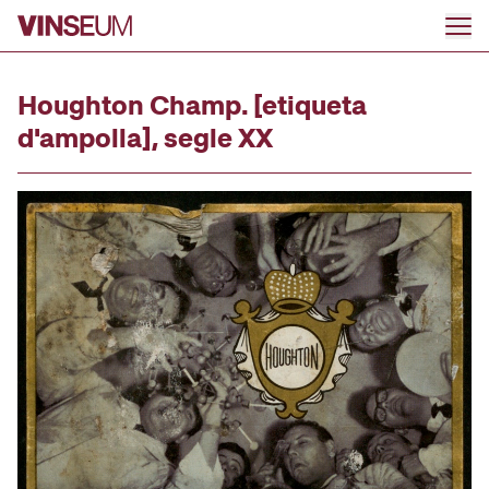
Anar al contingut
Houghton Champ. [etiqueta
d'ampolla], segle XX