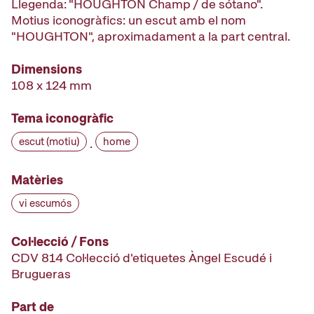
Llegenda: "HOUGHTON Champ / de sótano".
Motius iconogràfics: un escut amb el nom
"HOUGHTON", aproximadament a la part central.
Dimensions
108 x 124 mm
Tema iconogràfic
escut (motiu)
home
·
Matèries
vi escumós
Col·lecció / Fons
CDV 814 Col·lecció d'etiquetes Àngel Escudé i
Brugueras
Part de