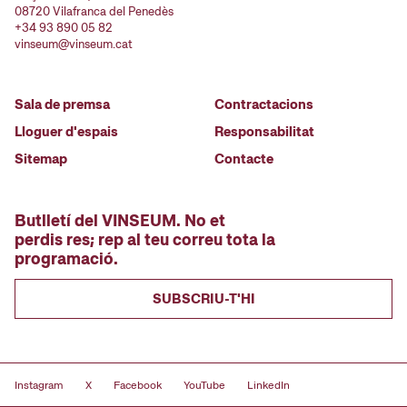
08720 Vilafranca del Penedès
+34 93 890 05 82
vinseum@vinseum.cat
Sala de premsa
Contractacions
Lloguer d'espais
Responsabilitat
Sitemap
Contacte
Butlletí del VINSEUM. No et
perdis res; rep al teu correu tota la
programació.
SUBSCRIU-T'HI
Instagram
X
Facebook
YouTube
LinkedIn