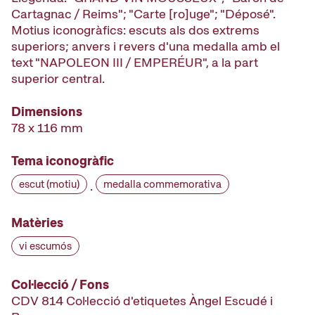
Cartagnac / Reims"; "Carte [ro]uge"; "Déposé".
Motius iconogràfics: escuts als dos extrems
superiors; anvers i revers d'una medalla amb el
text "NAPOLEON III / EMPERÉUR", a la part
superior central.
Dimensions
78 x 116 mm
Tema iconogràfic
escut (motiu)
medalla commemorativa
·
Matèries
vi escumós
Col·lecció / Fons
CDV 814 Col·lecció d'etiquetes Àngel Escudé i