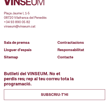
Plaça Jaume I, 1-5
08720 Vilafranca del Penedès
+34 93 890 05 82
vinseum@vinseum.cat
Sala de premsa
Contractacions
Lloguer d'espais
Responsabilitat
Sitemap
Contacte
Butlletí del VINSEUM. No et
perdis res; rep al teu correu tota la
programació.
SUBSCRIU-T'HI