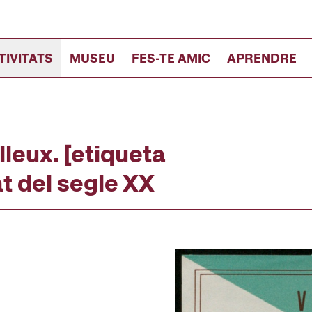
TIVITATS
MUSEU
FES-TE AMIC
APRENDRE
leux. [etiqueta
t del segle XX