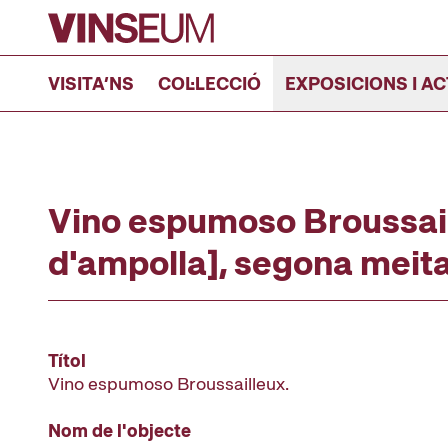
Anar al contingut
VISITA’NS
COL·LECCIÓ
EXPOSICIONS I AC
Vino espumoso Broussail
d'ampolla], segona meita
Títol
Vino espumoso Broussailleux.
Nom de l'objecte