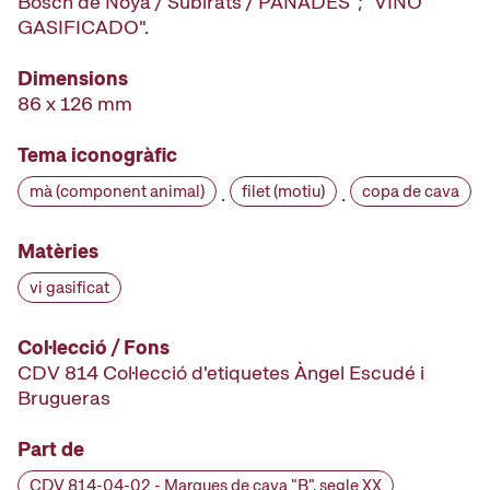
Bosch de Noya / Subirats / PANADES"; "VINO
GASIFICADO".
Dimensions
86 x 126 mm
Tema iconogràfic
mà (component animal)
filet (motiu)
copa de cava
·
·
Matèries
vi gasificat
Col·lecció / Fons
CDV 814 Col·lecció d'etiquetes Àngel Escudé i
Brugueras
Part de
CDV 814-04-02 - Marques de cava "B", segle XX