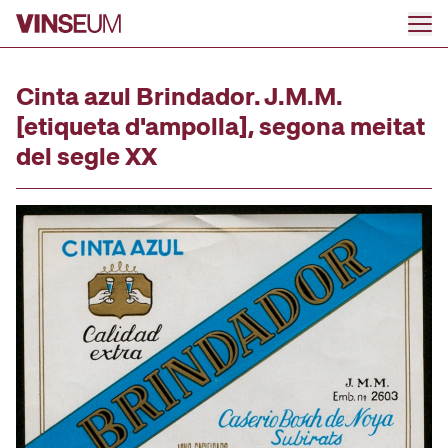
Anar al contingut
Cinta azul Brindador. J.M.M.
[etiqueta d'ampolla], segona meitat
del segle XX