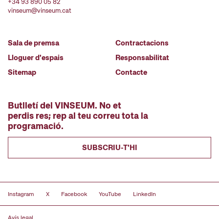
+34 93 890 05 82
vinseum@vinseum.cat
Sala de premsa
Contractacions
Lloguer d'espais
Responsabilitat
Sitemap
Contacte
Butlletí del VINSEUM. No et
perdis res; rep al teu correu tota la
programació.
SUBSCRIU-T'HI
Instagram
X
Facebook
YouTube
LinkedIn
Avís legal