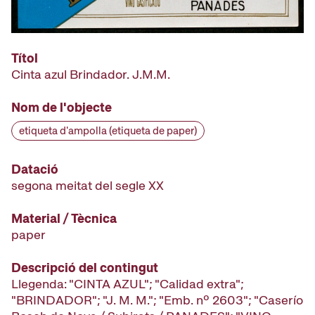
Títol
Cinta azul Brindador. J.M.M.
Nom de l'objecte
etiqueta d'ampolla (etiqueta de paper)
Datació
segona meitat del segle XX
Material / Tècnica
paper
Descripció del contingut
Llegenda: "CINTA AZUL"; "Calidad extra";
"BRINDADOR"; "J. M. M."; "Emb. nº 2603"; "Caserío