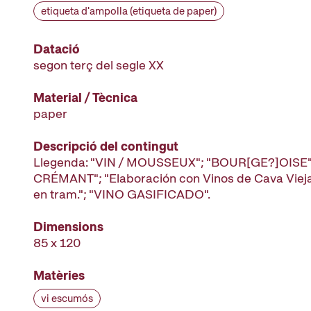
etiqueta d'ampolla (etiqueta de paper)
Datació
segon terç del segle XX
Material / Tècnica
paper
Descripció del contingut
Llegenda: "VIN / MOUSSEUX"; "BOUR[GE?]OISE
CRÉMANT"; "Elaboración con Vinos de Cava Vieja
en tram."; "VINO GASIFICADO".
Dimensions
85 x 120
Matèries
vi escumós