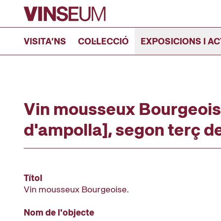
Anar al contingut
VISITA’NS
COL·LECCIÓ
EXPOSICIONS I AC
Vin mousseux Bourgeoise
d'ampolla], segon terç d
Títol
Vin mousseux Bourgeoise.
Nom de l'objecte