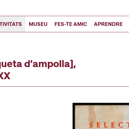
TIVITATS
MUSEU
FES-TE AMIC
APRENDRE
queta d'ampolla],
 XX