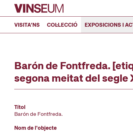
Anar al contingut
VISITA’NS
COL·LECCIÓ
EXPOSICIONS I AC
Barón de Fontfreda. [eti
segona meitat del segle
Títol
Barón de Fontfreda.
Nom de l'objecte