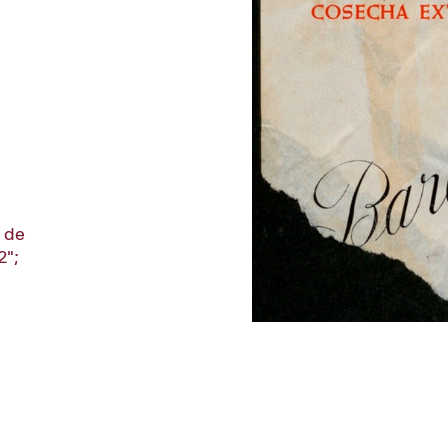
 de
2";