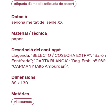
etiqueta d'ampolla (etiqueta de paper)
Datació
segona meitat del segle XX
Material / Tècnica
paper
Descripció del contingut
Llegenda: "SELECTO / COSECHA EXTRA"; "Barón
Fontfreda"; "CARTA BLANCA"; "Reg. Emb. nº 262
"CAPMANY (Alto Ampurdán)".
Dimensions
89 x 130
Matèries
vi escumós