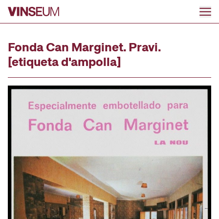
Anar al contingut
Fonda Can Marginet. Pravi.
[etiqueta d'ampolla]