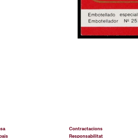
msa
Contractacions
pais
Responsabilitat