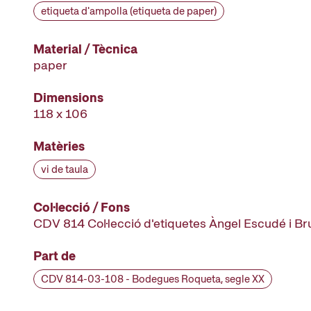
etiqueta d'ampolla (etiqueta de paper)
Material / Tècnica
paper
Dimensions
118 x 106
Matèries
vi de taula
Col·lecció / Fons
CDV 814 Col·lecció d'etiquetes Àngel Escudé i B
Part de
CDV 814-03-108 - Bodegues Roqueta, segle XX