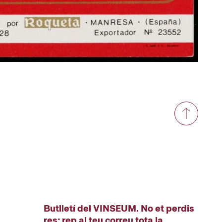
Butlletí del VINSEUM. No et perdis
res; rep al teu correu tota la