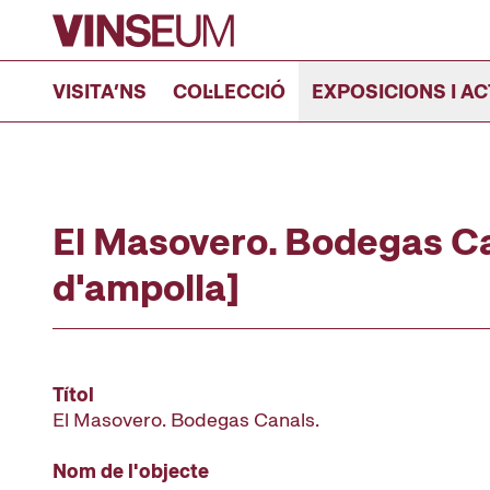
Anar al contingut
VISITA’NS
COL·LECCIÓ
EXPOSICIONS I AC
El Masovero. Bodegas Ca
d'ampolla]
Títol
El Masovero. Bodegas Canals.
Nom de l'objecte