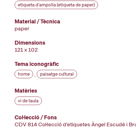
etiqueta d'ampolla (etiqueta de paper)
Material / Tècnica
paper
Dimensions
121 x 102
Tema iconogràfic
home
paisatge cultural
·
Matèries
vi de taula
Col·lecció / Fons
CDV 814 Col·lecció d'etiquetes Àngel Escudé i B