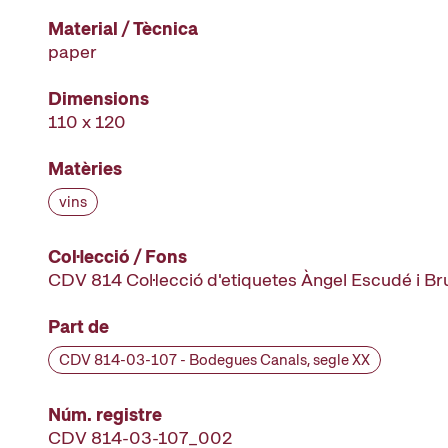
Material / Tècnica
paper
Dimensions
110 x 120
Matèries
vins
Col·lecció / Fons
CDV 814 Col·lecció d'etiquetes Àngel Escudé i B
Part de
CDV 814-03-107 - Bodegues Canals, segle XX
Núm. registre
CDV 814-03-107_002