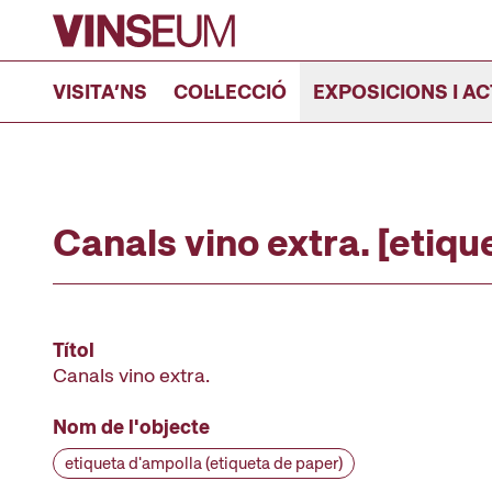
Anar al contingut
VISITA’NS
COL·LECCIÓ
EXPOSICIONS I AC
Canals vino extra. [etiqu
Títol
Canals vino extra.
Nom de l'objecte
etiqueta d'ampolla (etiqueta de paper)