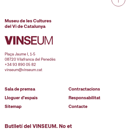
Museu de les Cultures
del Vi de Catalunya
Plaça Jaume I, 1-5
08720 Vilafranca del Penedès
+34 93 890 05 82
vinseum@vinseum.cat
Sala de premsa
Contractacions
Lloguer d'espais
Responsabilitat
Sitemap
Contacte
Butlletí del VINSEUM. No et