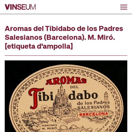
Anar al contingut
Aromas del Tibidabo de los Padres
Salesianos (Barcelona). M. Miró.
[etiqueta d'ampolla]