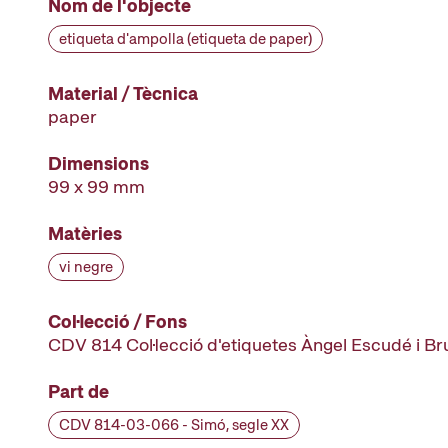
Nom de l'objecte
etiqueta d'ampolla (etiqueta de paper)
Material / Tècnica
paper
Dimensions
99 x 99 mm
Matèries
vi negre
Col·lecció / Fons
CDV 814 Col·lecció d'etiquetes Àngel Escudé i B
Part de
CDV 814-03-066 - Simó, segle XX