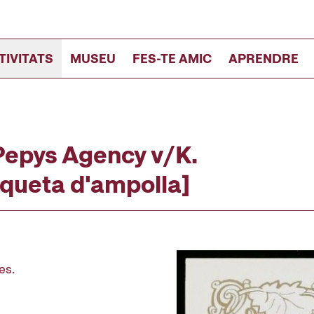
TIVITATS
MUSEU
FES-TE AMIC
APRENDRE
Pepys Agency v/K.
iqueta d'ampolla]
es.