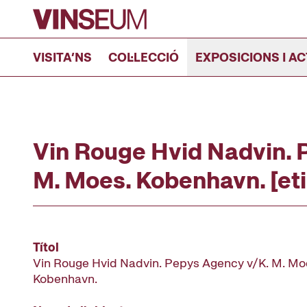
Anar al contingut
VISITA’NS
COL·LECCIÓ
EXPOSICIONS I AC
Vin Rouge Hvid Nadvin. 
M. Moes. Kobenhavn. [et
Títol
Vin Rouge Hvid Nadvin. Pepys Agency v/K. M. Mo
Kobenhavn.