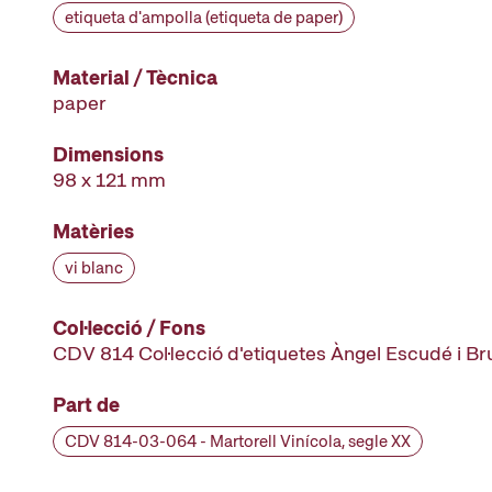
etiqueta d'ampolla (etiqueta de paper)
Material / Tècnica
paper
Dimensions
98 x 121 mm
Matèries
vi blanc
Col·lecció / Fons
CDV 814 Col·lecció d'etiquetes Àngel Escudé i B
Part de
CDV 814-03-064 - Martorell Vinícola, segle XX