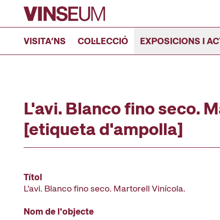
Anar al contingut
VISITA’NS
COL·LECCIÓ
EXPOSICIONS I AC
L'avi. Blanco fino seco. M
[etiqueta d'ampolla]
Títol
L'avi. Blanco fino seco. Martorell Vinícola.
Nom de l'objecte