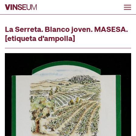
Anar al contingut
La Serreta. Blanco joven. MASESA.
[etiqueta d'ampolla]