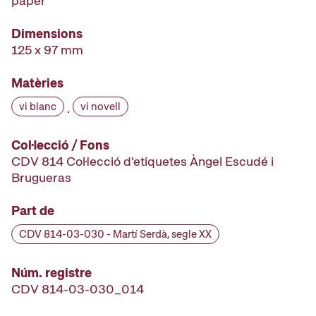
paper
Dimensions
125 x 97 mm
Matèries
vi blanc
vi novell
·
Col·lecció / Fons
CDV 814 Col·lecció d'etiquetes Àngel Escudé i
Brugueras
Part de
CDV 814-03-030 - Martí Serdà, segle XX
Núm. registre
CDV 814-03-030_014