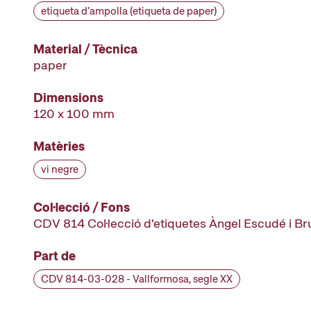
etiqueta d'ampolla (etiqueta de paper)
Material / Tècnica
paper
Dimensions
120 x 100 mm
Matèries
vi negre
Col·lecció / Fons
CDV 814 Col·lecció d'etiquetes Àngel Escudé i B
Part de
CDV 814-03-028 - Vallformosa, segle XX