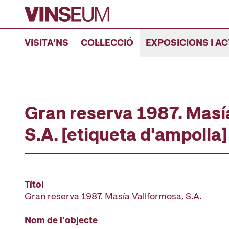
Anar al contingut
VISITA’NS
COL·LECCIÓ
EXPOSICIONS I AC
Gran reserva 1987. Masí
S.A. [etiqueta d'ampolla]
Títol
Gran reserva 1987. Masía Vallformosa, S.A.
Nom de l'objecte