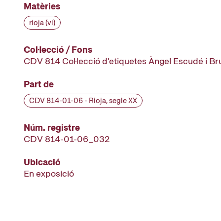
Matèries
rioja (vi)
Col·lecció / Fons
CDV 814 Col·lecció d'etiquetes Àngel Escudé i B
Part de
CDV 814-01-06 - Rioja, segle XX
Núm. registre
CDV 814-01-06_032
Ubicació
En exposició