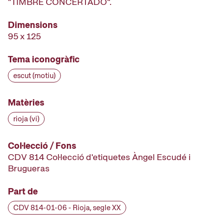
"TIMBRE CONCERTADO".
Dimensions
95 x 125
Tema iconogràfic
escut (motiu)
Matèries
rioja (vi)
Col·lecció / Fons
CDV 814 Col·lecció d'etiquetes Àngel Escudé i
Brugueras
Part de
CDV 814-01-06 - Rioja, segle XX