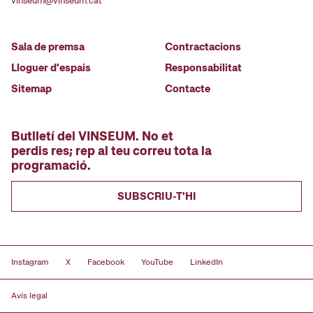
vinseum@vinseum.cat
Sala de premsa
Contractacions
Lloguer d'espais
Responsabilitat
Sitemap
Contacte
Butlletí del VINSEUM. No et
perdis res; rep al teu correu tota la
programació.
SUBSCRIU-T'HI
Instagram
X
Facebook
YouTube
LinkedIn
Avís legal