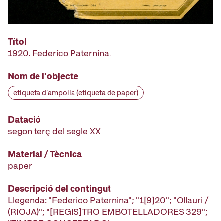
Títol
1920. Federico Paternina.
Nom de l'objecte
etiqueta d'ampolla (etiqueta de paper)
Datació
segon terç del segle XX
Material / Tècnica
paper
Descripció del contingut
Llegenda: "Federico Paternina"; "1[9]20"; "Ollauri /
(RIOJA)"; "[REGIS]TRO EMBOTELLADORES 329";