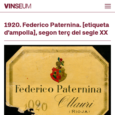
Anar al contingut
1920. Federico Paternina. [etiqueta
d'ampolla], segon terç del segle XX