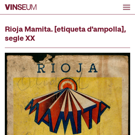
Anar al contingut
Rioja Mamita. [etiqueta d'ampolla],
segle XX