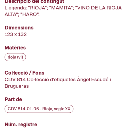
Descripció del contingut
Llegenda: "RIOJA"; "MAMITA"; "VINO DE LA RIOJA
ALTA"; "HARO".
Dimensions
123 x 132
Matèries
rioja (vi)
Col·lecció / Fons
CDV 814 Col·lecció d'etiquetes Àngel Escudé i
Brugueras
Part de
CDV 814-01-06 - Rioja, segle XX
Núm. registre