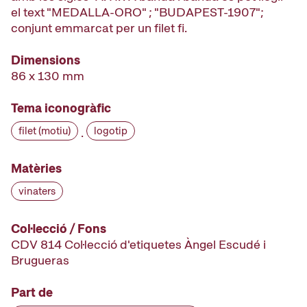
el text "MEDALLA-ORO" ; "BUDAPEST-1907";
conjunt emmarcat per un filet fi.
Dimensions
86 x 130 mm
Tema iconogràfic
filet (motiu)
logotip
·
Matèries
vinaters
Col·lecció / Fons
CDV 814 Col·lecció d'etiquetes Àngel Escudé i
Brugueras
Part de