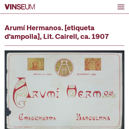
Anar al contingut
Arumí Hermanos. [etiqueta
d'ampolla], Lit. Cairell, ca. 1907