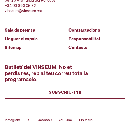
08720 Vilafranca del Penedès
+34 93 890 05 82
vinseum@vinseum.cat
Sala de premsa
Contractacions
Lloguer d'espais
Responsabilitat
Sitemap
Contacte
Butlletí del VINSEUM. No et
perdis res; rep al teu correu tota la
programació.
SUBSCRIU-T'HI
Instagram
X
Facebook
YouTube
LinkedIn