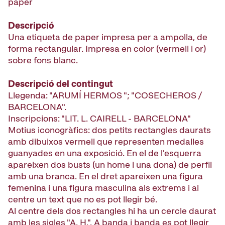
paper
Descripció
Una etiqueta de paper impresa per a ampolla, de
forma rectangular. Impresa en color (vermell i or)
sobre fons blanc.
Descripció del contingut
Llegenda: "ARUMÍ HERMOS "; "COSECHEROS /
BARCELONA".
Inscripcions: "LIT. L. CAIRELL - BARCELONA"
Motius iconogràfics: dos petits rectangles daurats
amb dibuixos vermell que representen medalles
guanyades en una exposició. En el de l'esquerra
apareixen dos busts (un home i una dona) de perfil
amb una branca. En el dret apareixen una figura
femenina i una figura masculina als extrems i al
centre un text que no es pot llegir bé.
Al centre dels dos rectangles hi ha un cercle daurat
amb les sigles "A. H.". A banda i banda es pot llegir