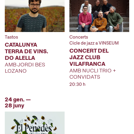
Tastos
Concerts
Cicle de jazz a VINSEUM
CATALUNYA
CONCERT DEL
TERRA DE VINS.
JAZZ CLUB
DO ALELLA
VILAFRANCA
AMB JORDI BES
AMB NUCLI TRIO +
LOZANO
CONVIDATS
20:30 h
24 gen. —
28 juny