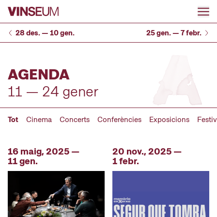
Anar al contingut
28 des. — 10 gen.
25 gen. — 7 febr.
AGENDA
11 — 24 gener
Tot
Cinema
Concerts
Conferències
Exposicions
Festiv
16 maig, 2025 —
20 nov., 2025 —
11 gen.
1 febr.