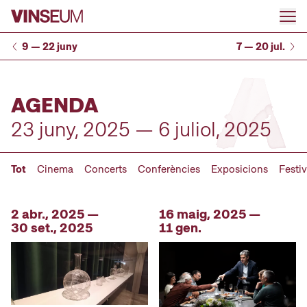
Anar al contingut
9 — 22 juny
7 — 20 jul.
AGENDA
23 juny, 2025 — 6 juliol, 2025
Tot
Cinema
Concerts
Conferències
Exposicions
Festiv
2 abr., 2025 —
16 maig, 2025 —
30 set., 2025
11 gen.