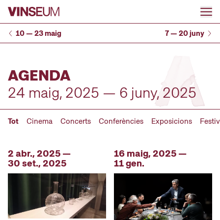
Anar al contingut
10 — 23 maig
7 — 20 juny
AGENDA
24 maig, 2025 — 6 juny, 2025
Tot
Cinema
Concerts
Conferències
Exposicions
Festiv
2 abr., 2025 —
16 maig, 2025 —
30 set., 2025
11 gen.