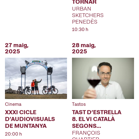
TORNAR
URBAN
SKETCHERS
PENEDÈS
10:30 h
27 maig,
28 maig,
2025
2025
Cinema
Tastos
XXXI CICLE
TAST D’ESTRELLA
D’AUDIOVISUALS
8. EL VI CATALÀ
DE MUNTANYA
SEGONS…
FRANÇOIS
20:00 h