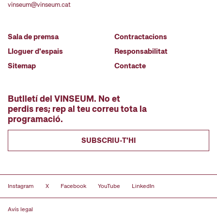
vinseum@vinseum.cat
Sala de premsa
Contractacions
Lloguer d'espais
Responsabilitat
Sitemap
Contacte
Butlletí del VINSEUM. No et
perdis res; rep al teu correu tota la
programació.
SUBSCRIU-T'HI
Instagram
X
Facebook
YouTube
LinkedIn
Avís legal