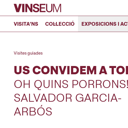
Anar al contingut
VISITA’NS
COL·LECCIÓ
EXPOSICIONS I AC
Visites guiades
US CONVIDEM A T
OH QUINS PORRONS
SALVADOR GARCIA-
ARBÓS