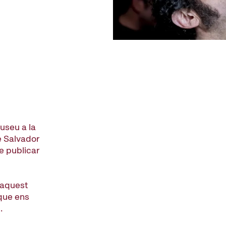
museu a la
e Salvador
e publicar
’aquest
 que ens
.