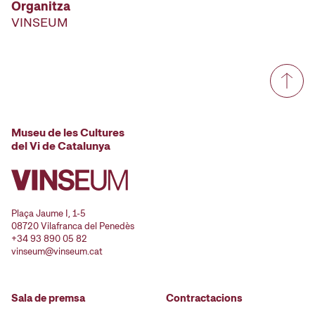
Organitza
VINSEUM
Museu de les Cultures
del Vi de Catalunya
Plaça Jaume I, 1-5
08720 Vilafranca del Penedès
+34 93 890 05 82
vinseum@vinseum.cat
Sala de premsa
Contractacions