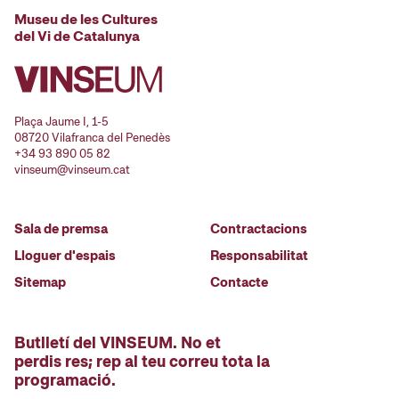
Museu de les Cultures
del Vi de Catalunya
Plaça Jaume I, 1-5
08720 Vilafranca del Penedès
+34 93 890 05 82
vinseum@vinseum.cat
Sala de premsa
Contractacions
Lloguer d'espais
Responsabilitat
Sitemap
Contacte
Butlletí del VINSEUM. No et
perdis res; rep al teu correu tota la
programació.