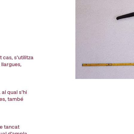
 cas, s'utilitza
llargues,
 al qual s'hi
les, també
le tancat
igual d'ampla