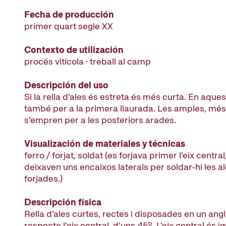
Fecha de producción
primer quart segle XX
Contexto de utilización
procés vitícola · treball al camp
Descripción del uso
Si la rella d'ales és estreta és més curta. En aquest
també per a la primera llaurada. Les amples, més 
s'empren per a les posteriors arades.
Visualización de materiales y técnicas
ferro / forjat, soldat (es forjava primer l'eix central,
deixaven uns encaixos laterals per soldar-hi les a
forjades.)
Descripción física
Rella d'ales curtes, rectes i disposades en un ang
respecte l'eix central, d'uns 45º. L'eix central és 