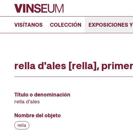
Ir al contenido
VISÍTANOS
COLECCIÓN
EXPOSICIONES Y
rella d'ales [rella], prim
Título o denominación
rella d'ales
Nombre del objeto
rella