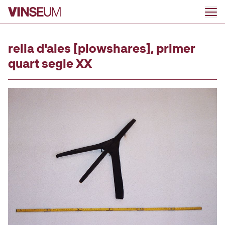
Go to content
rella d'ales [plowshares], primer
quart segle XX