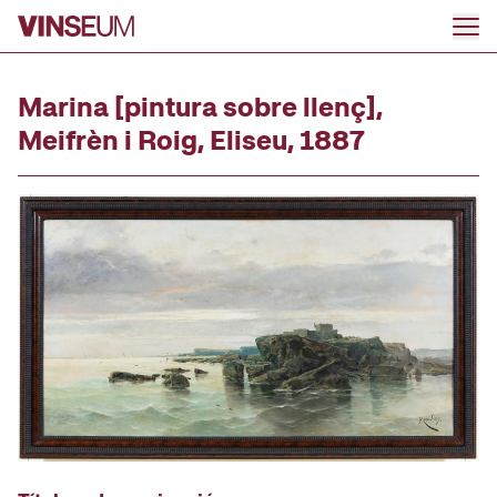
Ir al contenido
Marina [pintura sobre llenç],
Meifrèn i Roig, Eliseu, 1887