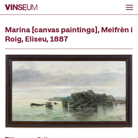
Go to content
Marina [canvas paintings], Meifrèn i
Roig, Eliseu, 1887