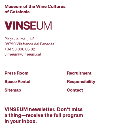
Museum of the Wine Cultures
of Catalonia
Plaça Jaume I, 1-5
08720 Vilafranca del Penedès
+34 93 890 05 82
vinseum@vinseum.cat
Press Room
Recruitment
Space Rental
Responsibility
Sitemap
Contact
VINSEUM newsletter. Don’t miss
a thing—receive the full program
in your inbox.