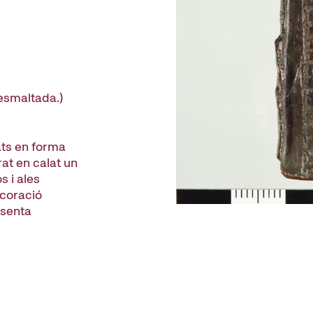
 esmaltada.)
ts en forma
rat en calat un
s i ales
ecoració
esenta