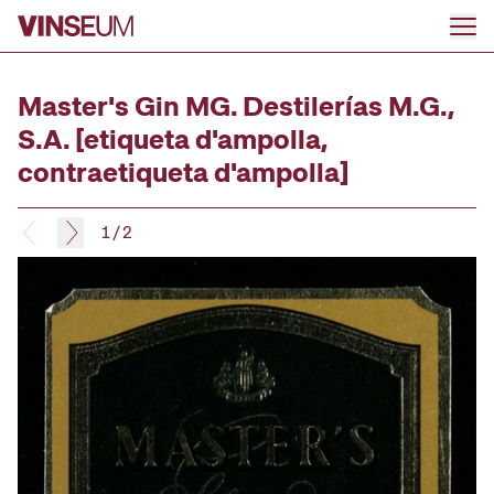
Ir al contenido
Master's Gin MG. Destilerías M.G.,
S.A. [etiqueta d'ampolla,
contraetiqueta d'ampolla]
1
/
2