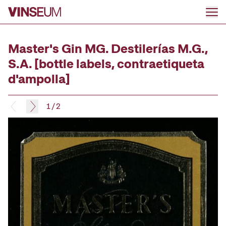
Go to content
Master's Gin MG. Destilerías M.G.,
S.A. [bottle labels, contraetiqueta
d'ampolla]
1
/
2