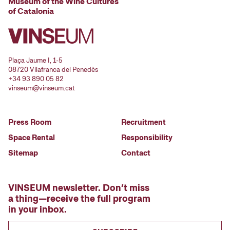
Museum of the Wine Cultures
of Catalonia
Plaça Jaume I, 1-5
08720 Vilafranca del Penedès
+34 93 890 05 82
vinseum@vinseum.cat
Press Room
Recruitment
Space Rental
Responsibility
Sitemap
Contact
VINSEUM newsletter. Don’t miss
a thing—receive the full program
in your inbox.